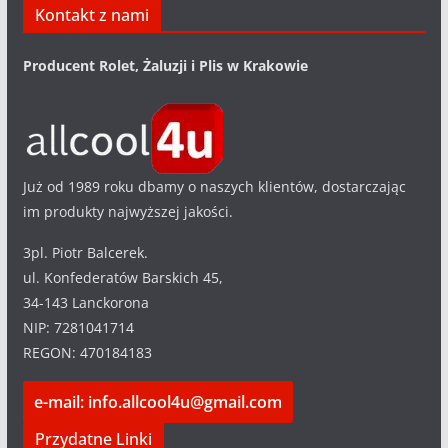
Kontakt z nami
Producent Rolet, Żaluzji i Plis w Krakowie
Już od 1989 roku dbamy o naszych klientów, dostarczając
im produkty najwyższej jakości.
3pl. Piotr Balcerek.
ul. Konfederatów Barskich 45,
34-143 Lanckorona
NIP: 7281041714
REGON: 470184183
e-mail: info.allcool4u@gmail.com
Przydatne Linki