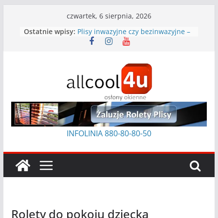
Przejdź
czwartek, 6 sierpnia, 2026
Rolety na skośne okna: praktyczny
do
Ostatnie wpisy:
poradnik
treści
Plisy inwazyjne czy bezinwazyjne –
które wybrać?
Jak czyścić plisy
Czym usunąć klej po taśmie z ramy
okiennej
Jak prać rolety rzymskie?
INFOLINIA 880-80-8
0-50
Rolety do pokoju dziecka