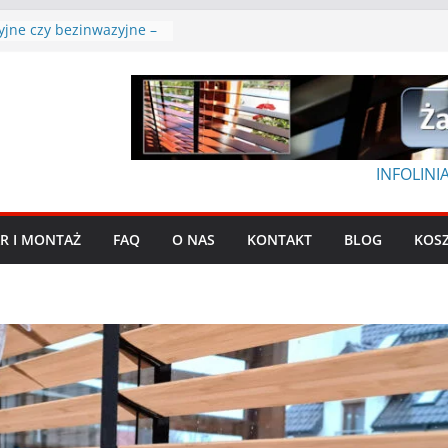
zyjne czy bezinwazyjne –
ać?
plisy
ć klej po taśmie z ramy
lety rzymskie?
skośne okna: praktyczny
INFOLINIA
R I MONTAŻ
FAQ
O NAS
KONTAKT
BLOG
KOS