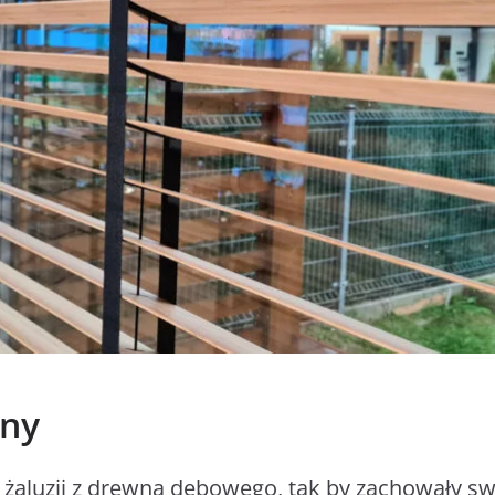
lny
 żaluzji z drewna dębowego, tak by zachowały s