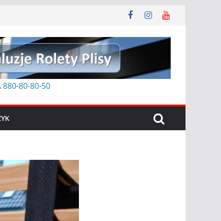
 880-80-8
0-50
ZYK