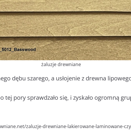
żaluzje drewniane
nego dębu szarego, a usłojenie z drewna lipoweg
do tej pory sprawdzało się, i zyskało ogromną g
rewniane.net/zaluzje-drewniane-lakierowane-laminowane-c