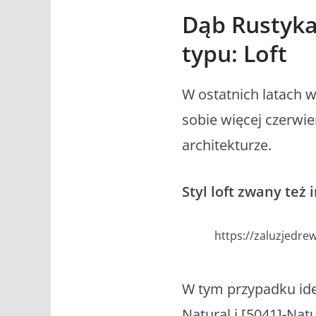
Dąb Rustykal
typu: Loft
W ostatnich latach w
sobie więcej czerwi
architekturze.
Styl loft zwany też
https://zaluzjedr
W tym przypadku ide
Natural i [5041]-Nat