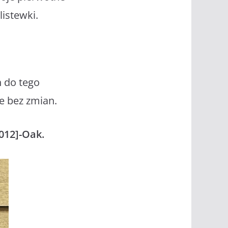
listewki.
h do tego
e bez zmian.
012]-Oak.