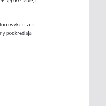
sują do siebie, i
oloru wykończeń
any podkreślają