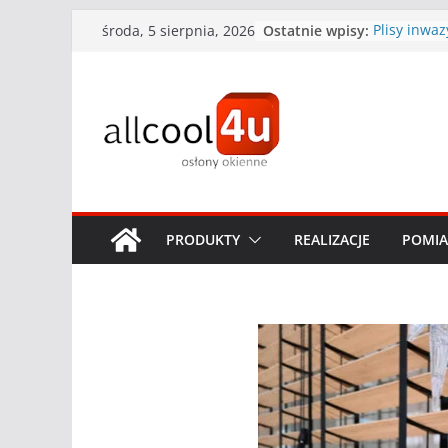
Przejdź
Ostatnie wpisy:
Plisy inwa
środa, 5 sierpnia, 2026
do
które wybr
Jak czyścić 
treści
Czym usuną
okiennej
Jak prać ro
Rolety na 
poradnik
PRODUKTY
REALIZACJE
POMIA