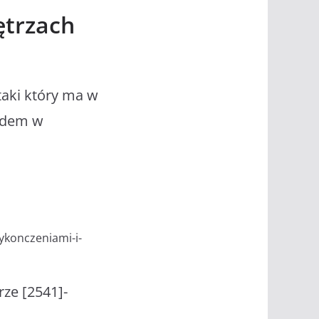
ętrzach
taki który ma w
endem w
ykonczeniami-i-
ze [2541]-