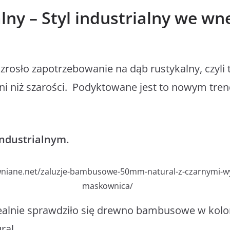
ny – Styl industrialny we wn
zrosło zapotrzebowanie na dąb rustykalny, czyli 
eni niż szarości. Podyktowane jest to nowym tr
 industrialnym.
ewniane.net/zaluzje-bambusowe-50mm-natural-z-czarnymi-w
maskownica/
alnie sprawdziło się drewno bambusowe w kolor
ural.