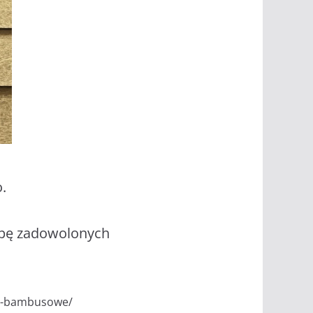
o.
rupę zadowolonych
zy-bambusowe/