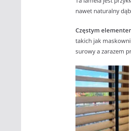
Ta lamela jest przyk
nawet naturalny dąb
Częstym elemente
takich jak maskownic
surowy a zarazem pro