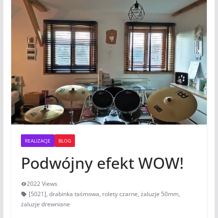
REALIZACJE
BLOG
Podwójny efekt WOW!
2022 Views
[5021]
,
drabinka taśmowa
,
rolety czarne
,
żaluzje 50mm
,
żaluzje drewniane