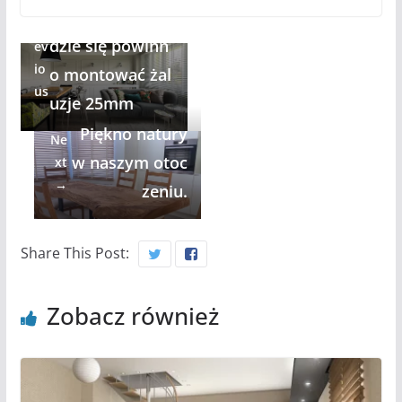
←
luzje 50mm a g
Pr
dzie się powinn
ev
io
o montować żal
us
uzje 25mm
Piękno natury
Ne
w naszym otoc
xt
→
zeniu.
Share This Post:
Zobacz również