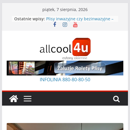
Przejdź
piątek, 7 sierpnia, 2026
do
Ostatnie wpisy:
Plisy inwazyjne czy bezinwazyjne –
treści
które wybrać?
Jak czyścić plisy
Czym usunąć klej po taśmie z ramy
okiennej
Jak prać rolety rzymskie?
Rolety na skośne okna: praktyczny
poradnik
INFOLINIA 880-80-8
0-50