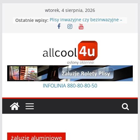
Przejdź
wtorek, 4 sierpnia, 2026
do
Ostatnie wpisy:
Plisy inwazyjne czy bezinwazyjne –
treści
które wybrać?
Jak czyścić plisy
Czym usunąć klej po taśmie z ramy
okiennej
Jak prać rolety rzymskie?
Rolety na skośne okna: praktyczny
poradnik
INFOLINIA 880-80-8
0-50
żaluzje aluminiowe