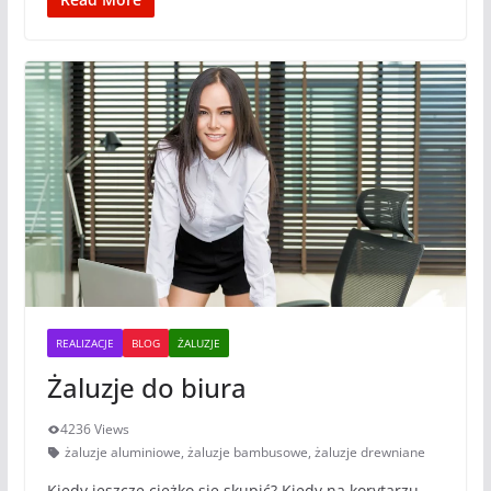
REALIZACJE
BLOG
ŻALUZJE
Żaluzje do biura
4236 Views
żaluzje aluminiowe
,
żaluzje bambusowe
,
żaluzje drewniane
Kiedy jeszcze ciężko się skupić? Kiedy na korytarzu