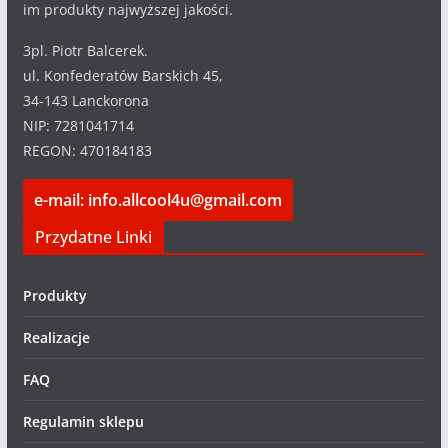
im produkty najwyższej jakości.
3pl. Piotr Balcerek.
ul. Konfederatów Barskich 45,
34-143 Lanckorona
NIP: 7281041714
REGON: 470184183
e-mail: info.allcool4u@gmail.com
Przydatne Linki
Produkty
Realizacje
FAQ
Regulamin sklepu